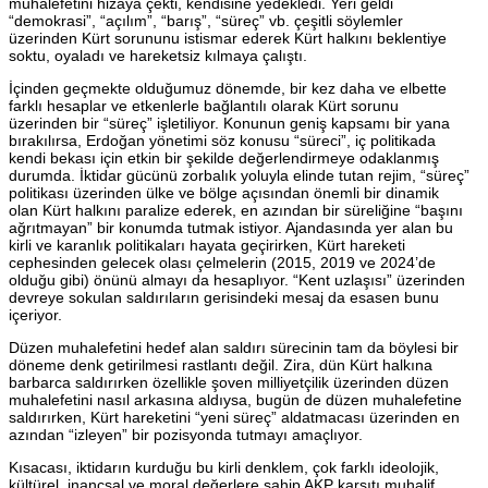
muhalefetini hizaya çekti, kendisine yedekledi. Yeri geldi
“demokrasi”, “açılım”, “barış”, “süreç” vb. çeşitli söylemler
üzerinden Kürt sorununu istismar ederek Kürt halkını beklentiye
soktu, oyaladı ve hareketsiz kılmaya çalıştı.
İçinden geçmekte olduğumuz dönemde, bir kez daha ve elbette
farklı hesaplar ve etkenlerle bağlantılı olarak Kürt sorunu
üzerinden bir “süreç” işletiliyor. Konunun geniş kapsamı bir yana
bırakılırsa, Erdoğan yönetimi söz konusu “süreci”, iç politikada
kendi bekası için etkin bir şekilde değerlendirmeye odaklanmış
durumda. İktidar gücünü zorbalık yoluyla elinde tutan rejim, “süreç”
politikası üzerinden ülke ve bölge açısından önemli bir dinamik
olan Kürt halkını paralize ederek, en azından bir süreliğine “başını
ağrıtmayan” bir konumda tutmak istiyor. Ajandasında yer alan bu
kirli ve karanlık politikaları hayata geçirirken, Kürt hareketi
cephesinden gelecek olası çelmelerin (2015, 2019 ve 2024’de
olduğu gibi) önünü almayı da hesaplıyor. “Kent uzlaşısı” üzerinden
devreye sokulan saldırıların gerisindeki mesaj da esasen bunu
içeriyor.
Düzen muhalefetini hedef alan saldırı sürecinin tam da böylesi bir
döneme denk getirilmesi rastlantı değil. Zira, dün Kürt halkına
barbarca saldırırken özellikle şoven milliyetçilik üzerinden düzen
muhalefetini nasıl arkasına aldıysa, bugün de düzen muhalefetine
saldırırken, Kürt hareketini “yeni süreç” aldatmacası üzerinden en
azından “izleyen” bir pozisyonda tutmayı amaçlıyor.
Kısacası, iktidarın kurduğu bu kirli denklem, çok farklı ideolojik,
kültürel, inançsal ve moral değerlere sahip AKP karşıtı muhalif