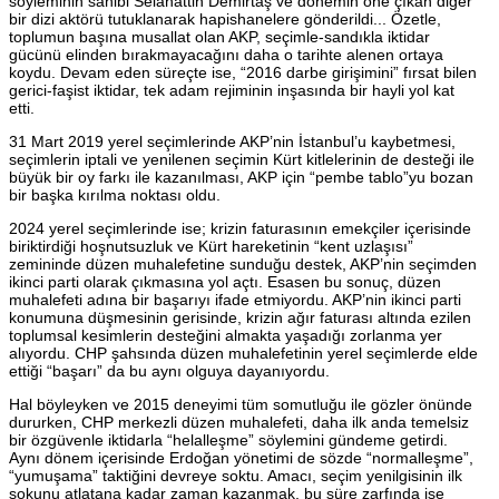
söyleminin sahibi Selahattin Demirtaş ve dönemin öne çıkan diğer
bir dizi aktörü tutuklanarak hapishanelere gönderildi... Özetle,
toplumun başına musallat olan AKP, seçimle-sandıkla iktidar
gücünü elinden bırakmayacağını daha o tarihte alenen ortaya
koydu. Devam eden süreçte ise, “2016 darbe girişimini” fırsat bilen
gerici-faşist iktidar, tek adam rejiminin inşasında bir hayli yol kat
etti.
31 Mart 2019 yerel seçimlerinde AKP’nin İstanbul’u kaybetmesi,
seçimlerin iptali ve yenilenen seçimin Kürt kitlelerinin de desteği ile
büyük bir oy farkı ile kazanılması, AKP için “pembe tablo”yu bozan
bir başka kırılma noktası oldu.
2024 yerel seçimlerinde ise; krizin faturasının emekçiler içerisinde
biriktirdiği hoşnutsuzluk ve Kürt hareketinin “kent uzlaşısı”
zemininde düzen muhalefetine sunduğu destek, AKP’nin seçimden
ikinci parti olarak çıkmasına yol açtı. Esasen bu sonuç, düzen
muhalefeti adına bir başarıyı ifade etmiyordu. AKP’nin ikinci parti
konumuna düşmesinin gerisinde, krizin ağır faturası altında ezilen
toplumsal kesimlerin desteğini almakta yaşadığı zorlanma yer
alıyordu. CHP şahsında düzen muhalefetinin yerel seçimlerde elde
ettiği “başarı” da bu aynı olguya dayanıyordu.
Hal böyleyken ve 2015 deneyimi tüm somutluğu ile gözler önünde
dururken, CHP merkezli düzen muhalefeti, daha ilk anda temelsiz
bir özgüvenle iktidarla “helalleşme” söylemini gündeme getirdi.
Aynı dönem içerisinde Erdoğan yönetimi de sözde “normalleşme”,
“yumuşama” taktiğini devreye soktu. Amacı, seçim yenilgisinin ilk
şokunu atlatana kadar zaman kazanmak, bu süre zarfında ise