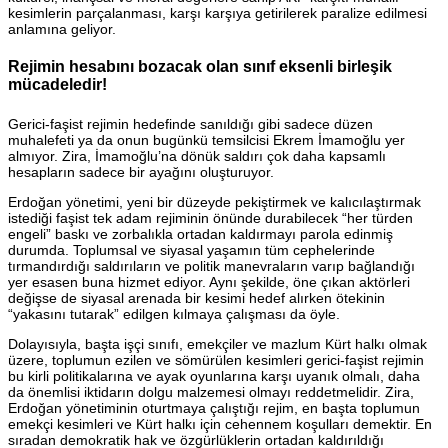
kesimlerin parçalanması, karşı karşıya getirilerek paralize edilmesi
anlamına geliyor.
Rejimin hesabını bozacak olan sınıf eksenli birleşik
mücadeledir!
Gerici-faşist rejimin hedefinde sanıldığı gibi sadece düzen
muhalefeti ya da onun bugünkü temsilcisi Ekrem İmamoğlu yer
almıyor. Zira, İmamoğlu’na dönük saldırı çok daha kapsamlı
hesapların sadece bir ayağını oluşturuyor.
Erdoğan yönetimi, yeni bir düzeyde pekiştirmek ve kalıcılaştırmak
istediği faşist tek adam rejiminin önünde durabilecek “her türden
engeli” baskı ve zorbalıkla ortadan kaldırmayı parola edinmiş
durumda. Toplumsal ve siyasal yaşamın tüm cephelerinde
tırmandırdığı saldırıların ve politik manevraların varıp bağlandığı
yer esasen buna hizmet ediyor. Aynı şekilde, öne çıkan aktörleri
değişse de siyasal arenada bir kesimi hedef alırken ötekinin
“yakasını tutarak” edilgen kılmaya çalışması da öyle.
Dolayısıyla, başta işçi sınıfı, emekçiler ve mazlum Kürt halkı olmak
üzere, toplumun ezilen ve sömürülen kesimleri gerici-faşist rejimin
bu kirli politikalarına ve ayak oyunlarına karşı uyanık olmalı, daha
da önemlisi iktidarın dolgu malzemesi olmayı reddetmelidir. Zira,
Erdoğan yönetiminin oturtmaya çalıştığı rejim, en başta toplumun
emekçi kesimleri ve Kürt halkı için cehennem koşulları demektir. En
sıradan demokratik hak ve özgürlüklerin ortadan kaldırıldığı