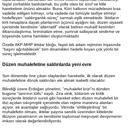
faşist zorbalıkla baskılamak, bu yolla olası bir sınıf ve kitle
hareketinin önünü almaktır. Buna, Kürt halkının mücadelesini kısa
vadede edilgen kılmayı, orta vadede ise tümüyle tasfiye etmeyi
hedefleyen “saldırganlık-süreç” sarmalı eşlik etmektedir. İktidarın
kirli hesaplara dayalı planlarının üçüncü ayağını ise, düzen siyaseti
içerisinde kendisine “alternatif” olarak beliren muhalif kesimleri
itibarsızlaştırma, kriminalize etme, yumruk sallayarak sindirme ve
köşesinde tutma hamleleri oluşturmaktadır.
Özetle AKP-MHP iktidar bloğu, faşist tek adam rejiminin inşasında
“başını ağrıtabilecek” tüm dinamikleri hedefe koyan çok yönlü bir
süreç işletmektedir.
Düzen muhalefetine saldırılarda yeni evre
Son dönemde öne çıkan olaylardan hareketle, ilk olarak düzen
muhalefetine dönük saldırıları ele almak isabetli olacaktır.
Bilindiği üzere Erdoğan yönetimi, “muhalefet krizi”ni dünden
bugüne “tanrının lütfu” saydı. Zira sinik, kötürüm ve kritik
süreçlerde iktidarın sureti gibi hareket eden düzen muhalefeti bir
dizi açıdan sıkışmışlık içerisinde olan rejime manevra alanları
açıyor, ek avantajlar sağlıyordu. Vitrinde “ehlileştirilmiş” bir
muhalefetin olması, iktidar payına sandık üzerinden kitlelerde
illüzyon yaratmanın ve kendisine toplumsal meşruiyet devşirmenin
imkanı olarak değerlendiriliyordu.