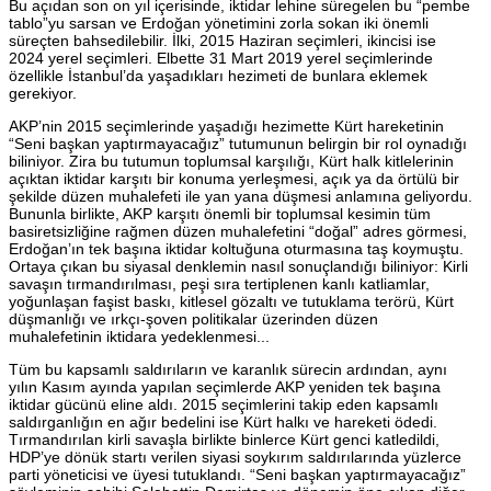
Bu açıdan son on yıl içerisinde, iktidar lehine süregelen bu “pembe
tablo”yu sarsan ve Erdoğan yönetimini zorla sokan iki önemli
süreçten bahsedilebilir. İlki, 2015 Haziran seçimleri, ikincisi ise
2024 yerel seçimleri. Elbette 31 Mart 2019 yerel seçimlerinde
özellikle İstanbul’da yaşadıkları hezimeti de bunlara eklemek
gerekiyor.
AKP’nin 2015 seçimlerinde yaşadığı hezimette Kürt hareketinin
“Seni başkan yaptırmayacağız” tutumunun belirgin bir rol oynadığı
biliniyor. Zira bu tutumun toplumsal karşılığı, Kürt halk kitlelerinin
açıktan iktidar karşıtı bir konuma yerleşmesi, açık ya da örtülü bir
şekilde düzen muhalefeti ile yan yana düşmesi anlamına geliyordu.
Bununla birlikte, AKP karşıtı önemli bir toplumsal kesimin tüm
basiretsizliğine rağmen düzen muhalefetini “doğal” adres görmesi,
Erdoğan’ın tek başına iktidar koltuğuna oturmasına taş koymuştu.
Ortaya çıkan bu siyasal denklemin nasıl sonuçlandığı biliniyor: Kirli
savaşın tırmandırılması, peşi sıra tertiplenen kanlı katliamlar,
yoğunlaşan faşist baskı, kitlesel gözaltı ve tutuklama terörü, Kürt
düşmanlığı ve ırkçı-şoven politikalar üzerinden düzen
muhalefetinin iktidara yedeklenmesi...
Tüm bu kapsamlı saldırıların ve karanlık sürecin ardından, aynı
yılın Kasım ayında yapılan seçimlerde AKP yeniden tek başına
iktidar gücünü eline aldı. 2015 seçimlerini takip eden kapsamlı
saldırganlığın en ağır bedelini ise Kürt halkı ve hareketi ödedi.
Tırmandırılan kirli savaşla birlikte binlerce Kürt genci katledildi,
HDP’ye dönük startı verilen siyasi soykırım saldırılarında yüzlerce
parti yöneticisi ve üyesi tutuklandı. “Seni başkan yaptırmayacağız”