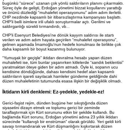
bugünkü “sürece” uzanan çok yönlü saldırıların planını çıkarmaktı.
Süreç öyle de gelişti, Erdoğan yönetimi bizzat koşullarını yarattığı
ve önünü düzlediği “muhalefet operasyonunu” adım adım ilerletti.
CHP nezdinde kapsamlı bir itibarsızlaştırma kampanyası başlattı.
CHP’li belli isimlere irili ufaklı soruşturmalar açtı. Gerilimi ve
saldırganlığı sürekli tırmandırdı, vb...
CHP’li Esenyurt Belediyesi’ne dönük kayyım saldırısı ile startı
verilen ve adım adım hayata geçirilen “muhalefet operasyonu”,
gelinen aşamada İmamoğlu’nun hedefe konulması ile birlikte çok
daha kapsamlı bir boyut kazanmış bulunuyor.
“Yumuşak bir geçişle” iktidarı devralma hesabı yapan düzen
muhalefeti ise, tüm bunlar yaşanırken kitlelerde “sandık beklentisi”
yaratmaktan öteye giden bir adım atmadı. Öyle ki, sopanın ucu
kendisine döndüğünde, dahası kendisini hedef alan kapsamlı
saldırıların işareti sayılacak hamleler gündeme geldiğinde dahi
düzen muhalefetinin tutumunda esasa ilişkin bir değişiklik olmadı.
İktidarın kirli denklemi: Ez-yedekle, yedekle-ez!
Gerici-faşist rejim, dünden bugüne her sıkıştığında düzen
siyasetini dizayn etmek ve toplumu gerici bir zeminde
taraflaştırmak için Kürt sorununu etkin bir şekilde kullandı. Bu
bağlamda Kürt sorunu, Erdoğan yönetimi adına 23 yıllık iktidarı
sürecinde “kullanışlı bir enstrüman” olarak görüldü. Yeri geldi kirli
savaşı tırmandırarak ve Kürt düşmanlığını kışkırtarak düzen