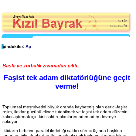
İçindekiler:
Aç
Baskı ve zorbalık zıvanadan çıktı...
Faşist tek adam diktatörlüğüne geçit
verme!
Toplumsal meşruiyetini büyük oranda kaybetmiş olan gerici-faşist
rejim, iktidar gücünü elinde tutabilmek ve faşist tek adam düzenini
kalıcılaştırmak için kirli saldırı planlarını adım adım devreye
sokuyor.
İktidarın birbirine paralel ilerlettiği saldırı süreci üç ana başlıkta
toparlanabilir. Bunlardan ilki, emek eksenli toplumsal mücadeleyi