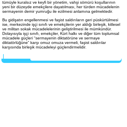
tümüyle kuralsız ve keyfi bir yönetim, vahşi sömürü koşullarının
yeni bir düzeyde emekçilere dayatılması, her türden mücadelenin
sermayenin demir yumruğu ile ezilmesi anlamına gelmektedir.
Bu gidişatın engellenmesi ve faşist saldırıların geri püskürtülmesi
ise, merkezinde işçi sınıfı ve emekçilerin yer aldığı birleşik, kitlesel
ve militan sokak mücadelelerinin geliştirilmesi ile mümkündür.
Dolayısıyla işçi sınıfı, emekçiler, Kürt halkı ve diğer tüm toplumsal
mücadele güçleri “sermayenin diktatörüne ve sermaye
diktatörlüğüne” karşı omuz omuza vermeli, faşist saldırılar
karşısında birleşik mücadeleyi güçlendirmelidir.