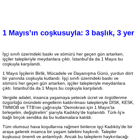
1 Mayıs’ın coşkusuyla: 3 başlık, 3 yer
İşçi sınıfı üzerindeki baskı ve sömürü her geçen gün artarken,
işçiler talepleriyle meydanlara çıktı. İstanbul’da da 1 Mayıs bu
coşkuyla karşılandı.
1 Mayıs İşçilerin Birlik, Mücadele ve Dayanışma Günü, yurdun dört
bir yanında coşkuyla kutlandı. İşçi sınıfı üzerindeki baskı ve
sömürü her geçen gün artarken, işçiler talepleriyle meydanlara
çıktı. İstanbul’da da 1 Mayıs bu coşkuyla karşılandı.
Vergide adalet, insanca yaşamaya yetecek ücret ve örgütlenme
özgürlüğü önündeki engellerin kaldırılması talepleriyle DİSK, KESK,
TMMOB ve TTB’nin çağrısıyla “Demokrasi için 1 Mayıs’ta
birleşelim, değiştirelim” şiarıyla Kadıköy’de toplanıldı. Türk-İş’e
bağlı birçok sendika da bu kutlamalara katıldı.
Tüm olumsuz hava koşullarına rağmen binlerce işçi Kadıköy’de bir
araya gelerek insanca bir yaşam talebini haykırdı. Talepler
kuşkusuz önemli ve anlamlıydı. Ancak bu taleplerin haykırılacağı