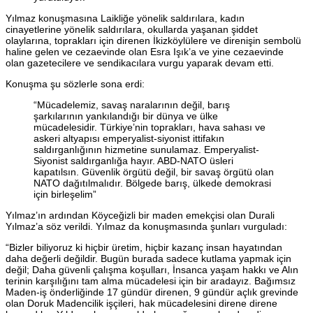
Yılmaz konuşmasına Laikliğe yönelik saldırılara, kadın
cinayetlerine yönelik saldırılara, okullarda yaşanan şiddet
olaylarına, toprakları için direnen İkizköylülere ve direnişin sembolü
haline gelen ve cezaevinde olan Esra Işık’a ve yine cezaevinde
olan gazetecilere ve sendikacılara vurgu yaparak devam etti.
Konuşma şu sözlerle sona erdi:
“Mücadelemiz, savaş naralarının değil, barış
şarkılarının yankılandığı bir dünya ve ülke
mücadelesidir. Türkiye’nin toprakları, hava sahası ve
askeri altyapısı emperyalist-siyonist ittifakın
saldırganlığının hizmetine sunulamaz. Emperyalist-
Siyonist saldırganlığa hayır. ABD-NATO üsleri
kapatılsın. Güvenlik örgütü değil, bir savaş örgütü olan
NATO dağıtılmalıdır. Bölgede barış, ülkede demokrasi
için birleşelim”
Yılmaz’ın ardından Köyceğizli bir maden emekçisi olan Durali
Yılmaz’a söz verildi. Yılmaz da konuşmasında şunları vurguladı:
“Bizler biliyoruz ki hiçbir üretim, hiçbir kazanç insan hayatından
daha değerli değildir. Bugün burada sadece kutlama yapmak için
değil; Daha güvenli çalışma koşulları, İnsanca yaşam hakkı ve Alın
terinin karşılığını tam alma mücadelesi için bir aradayız. Bağımsız
Maden-iş önderliğinde 17 gündür direnen, 9 gündür açlık grevinde
olan Doruk Madencilik işçileri, hak mücadelesini direne direne