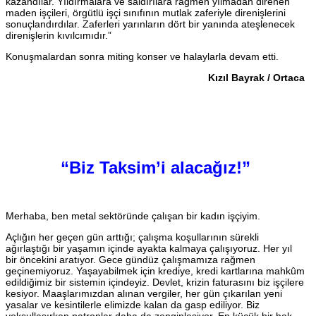
kazandılar. Yıldırmalara ve saldırılara rağmen yılmadan direnen
maden işçileri, örgütlü işçi sınıfının mutlak zaferiyle direnişlerini
sonuçlandırdılar. Zaferleri yarınların dört bir yanında ateşlenecek
direnişlerin kıvılcımıdır.”
Konuşmalardan sonra miting konser ve halaylarla devam etti.
Kızıl Bayrak / Ortaca
“Biz Taksim’i alacağız!”
Merhaba, ben metal sektöründe çalışan bir kadın işçiyim.
Açlığın her geçen gün arttığı; çalışma koşullarının sürekli
ağırlaştığı bir yaşamın içinde ayakta kalmaya çalışıyoruz. Her yıl
bir öncekini aratıyor. Gece gündüz çalışmamıza rağmen
geçinemiyoruz. Yaşayabilmek için krediye, kredi kartlarına mahkûm
edildiğimiz bir sistemin içindeyiz. Devlet, krizin faturasını biz işçilere
kesiyor. Maaşlarımızdan alınan vergiler, her gün çıkarılan yeni
yasalar ve kesintilerle elimizde kalan da gasp ediliyor. Biz