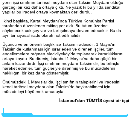
yerin işçi sınıfının tarihsel meydanı olan Taksim Meydanı olduğu
gerçeği bir kez daha ortaya çıktı. Ne yazık ki bu yıl da sendikal
yapılar bu iradeyi ortaya koymaktan geri durdu.
İkinci başlıkta, Kartal Meydanı’nda Türkiye Komünist Partisi
tarafından düzenlenen miting yer aldı. Bu tutum üzerine
söylenecek çok şey var ve tartışılmaya devam edecektir. Bu da
ayrı bir siyasal irade olarak not edilmelidir.
Üçüncü ve en önemli başlık ise Taksim iradesidir. 1 Mayıs’ın
Taksim’de kutlanması için ısrar eden ve direnen işçiler, tüm
engellemelere rağmen Mecidiyeköy’de toplanarak kararlılıklarını
ortaya koydu. Bu direniş, İstanbul 1 Mayısı’na daha güçlü bir
anlam kazandırdı. İşçi sınıfının meydanı Taksim’dir; bu bilinçle
hareket edenler, tüm güçleriyle direnmiş ve bu mücadelenin
haklılığını bir kez daha göstermiştir.
Önümüzdeki 1 Mayıslar’da, işçi sınıfının taleplerini ve iradesini
kendi tarihsel meydanı olan Taksim’de haykırabilmesi için
mücadeleyi büyütmek umuduyla…
İstanbul’dan TÜMTİS üyesi bir işçi