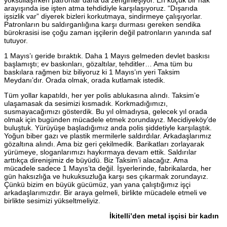
yoksullaşırken patronlar daha da zenginleşiyor. En küçük bir hak
arayışında ise işten atma tehdidiyle karşılaşıyoruz. “Dışarıda
işsizlik var” diyerek bizleri korkutmaya, sindirmeye çalışıyorlar.
Patronların bu saldırganlığına karşı durması gereken sendika
bürokrasisi ise çoğu zaman işçilerin değil patronların yanında saf
tutuyor.
1 Mayıs’ı geride bıraktık. Daha 1 Mayıs gelmeden devlet baskısı
başlamıştı; ev baskınları, gözaltılar, tehditler… Ama tüm bu
baskılara rağmen biz biliyoruz ki 1 Mayıs’ın yeri Taksim
Meydanı’dır. Orada olmak, orada kutlamak istedik.
Tüm yollar kapatıldı, her yer polis ablukasına alındı. Taksim’e
ulaşamasak da sesimizi kısmadık. Korkmadığımızı,
susmayacağımızı gösterdik. Bu yıl olmadıysa, gelecek yıl orada
olmak için bugünden mücadele etmek zorundayız. Mecidiyeköy’de
buluştuk. Yürüyüşe başladığımız anda polis şiddetiyle karşılaştık.
Yoğun biber gazı ve plastik mermilerle saldırdılar. Arkadaşlarımız
gözaltına alındı. Ama biz geri çekilmedik. Barikatları zorlayarak
yürümeye, sloganlarımızı haykırmaya devam ettik. Saldırılar
arttıkça direnişimiz de büyüdü. Biz Taksim’i alacağız. Ama
mücadele sadece 1 Mayıs’ta değil. İşyerlerinde, fabrikalarda, her
gün haksızlığa ve hukuksuzluğa karşı ses çıkarmak zorundayız.
Çünkü bizim en büyük gücümüz, yan yana çalıştığımız işçi
arkadaşlarımızdır. Bir araya gelmeli, birlikte mücadele etmeli ve
birlikte sesimizi yükseltmeliyiz.
İkitelli’den metal işçisi bir kadın