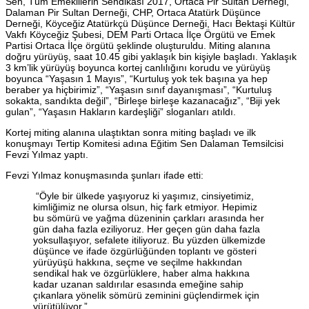
Sen, Tüm Emeklilerin Sendikası 2017, Ortaca Pir Sultan Derneği,
Dalaman Pir Sultan Derneği, CHP, Ortaca Atatürk Düşünce
Derneği, Köyceğiz Atatürkçü Düşünce Derneği, Hacı Bektaşi Kültür
Vakfı Köyceğiz Şubesi, DEM Parti Ortaca İlçe Örgütü ve Emek
Partisi Ortaca İlçe örgütü şeklinde oluşturuldu. Miting alanına
doğru yürüyüş, saat 10.45 gibi yaklaşık bin kişiyle başladı. Yaklaşık
3 km’lik yürüyüş boyunca kortej canlılığını korudu ve yürüyüş
boyunca “Yaşasın 1 Mayıs”, “Kurtuluş yok tek başına ya hep
beraber ya hiçbirimiz”, “Yaşasın sınıf dayanışması”, “Kurtuluş
sokakta, sandıkta değil”, “Birleşe birleşe kazanacağız”, “Biji yek
gulan”, “Yaşasın Hakların kardeşliği” sloganları atıldı.
Kortej miting alanına ulaştıktan sonra miting başladı ve ilk
konuşmayı Tertip Komitesi adına Eğitim Sen Dalaman Temsilcisi
Fevzi Yılmaz yaptı.
Fevzi Yılmaz konuşmasında şunları ifade etti:
“Öyle bir ülkede yaşıyoruz ki yaşımız, cinsiyetimiz,
kimliğimiz ne olursa olsun, hiç fark etmiyor. Hepimiz
bu sömürü ve yağma düzeninin çarkları arasında her
gün daha fazla eziliyoruz. Her geçen gün daha fazla
yoksullaşıyor, sefalete itiliyoruz. Bu yüzden ülkemizde
düşünce ve ifade özgürlüğünden toplantı ve gösteri
yürüyüşü hakkına, seçme ve seçilme hakkından
sendikal hak ve özgürlüklere, haber alma hakkına
kadar uzanan saldırılar esasında emeğine sahip
çıkanlara yönelik sömürü zeminini güçlendirmek için
yürütülüyor.”