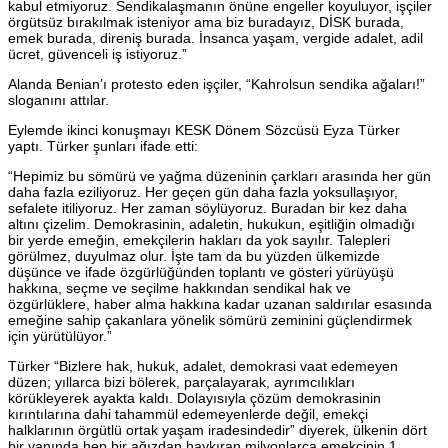
kabul etmiyoruz. Sendikalaşmanın önüne engeller koyuluyor, işçiler
örgütsüz bırakılmak isteniyor ama biz buradayız, DİSK burada,
emek burada, direniş burada. İnsanca yaşam, vergide adalet, adil
ücret, güvenceli iş istiyoruz.”
Alanda Benian’ı protesto eden işçiler, “Kahrolsun sendika ağaları!”
sloganını attılar.
Eylemde ikinci konuşmayı KESK Dönem Sözcüsü Eyza Türker
yaptı. Türker şunları ifade etti:
“Hepimiz bu sömürü ve yağma düzeninin çarkları arasında her gün
daha fazla eziliyoruz. Her geçen gün daha fazla yoksullaşıyor,
sefalete itiliyoruz. Her zaman söylüyoruz. Buradan bir kez daha
altını çizelim. Demokrasinin, adaletin, hukukun, eşitliğin olmadığı
bir yerde emeğin, emekçilerin hakları da yok sayılır. Talepleri
görülmez, duyulmaz olur. İşte tam da bu yüzden ülkemizde
düşünce ve ifade özgürlüğünden toplantı ve gösteri yürüyüşü
hakkına, seçme ve seçilme hakkından sendikal hak ve
özgürlüklere, haber alma hakkına kadar uzanan saldırılar esasında
emeğine sahip çakanlara yönelik sömürü zeminini güçlendirmek
için yürütülüyor.”
Türker “Bizlere hak, hukuk, adalet, demokrasi vaat edemeyen
düzen; yıllarca bizi bölerek, parçalayarak, ayrımcılıkları
körükleyerek ayakta kaldı. Dolayısıyla çözüm demokrasinin
kırıntılarına dahi tahammül edemeyenlerde değil, emekçi
halklarının örgütlü ortak yaşam iradesindedir” diyerek, ülkenin dört
bir yanında hep bir ağızdan haykıran milyonlarca emekçinin 1