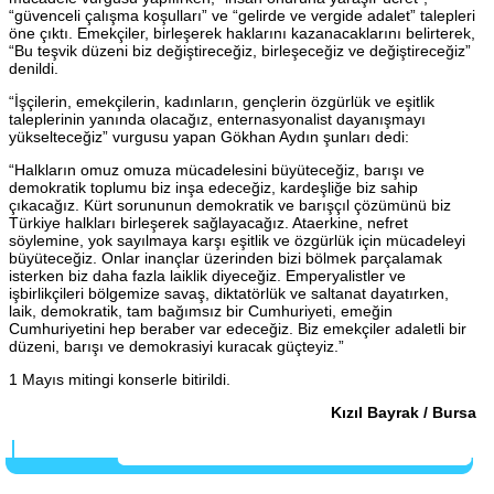
“güvenceli çalışma koşulları” ve “gelirde ve vergide adalet” talepleri
öne çıktı. Emekçiler, birleşerek haklarını kazanacaklarını belirterek,
“Bu teşvik düzeni biz değiştireceğiz, birleşeceğiz ve değiştireceğiz”
denildi.
“İşçilerin, emekçilerin, kadınların, gençlerin özgürlük ve eşitlik
taleplerinin yanında olacağız, enternasyonalist dayanışmayı
yükselteceğiz” vurgusu yapan Gökhan Aydın şunları dedi:
“Halkların omuz omuza mücadelesini büyüteceğiz, barışı ve
demokratik toplumu biz inşa edeceğiz, kardeşliğe biz sahip
çıkacağız. Kürt sorununun demokratik ve barışçıl çözümünü biz
Türkiye halkları birleşerek sağlayacağız. Ataerkine, nefret
söylemine, yok sayılmaya karşı eşitlik ve özgürlük için mücadeleyi
büyüteceğiz. Onlar inançlar üzerinden bizi bölmek parçalamak
isterken biz daha fazla laiklik diyeceğiz. Emperyalistler ve
işbirlikçileri bölgemize savaş, diktatörlük ve saltanat dayatırken,
laik, demokratik, tam bağımsız bir Cumhuriyeti, emeğin
Cumhuriyetini hep beraber var edeceğiz. Biz emekçiler adaletli bir
düzeni, barışı ve demokrasiyi kuracak güçteyiz.”
1 Mayıs mitingi konserle bitirildi.
Kızıl Bayrak / Bursa