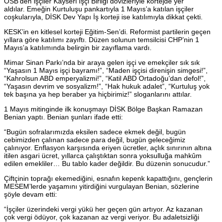
OSB’den işçiler Kayseri İşçi Birliği dövizleriyle kortejde yer
aldılar. Emeğin Kurtuluşu pankartıyla 1 Mayıs’a katılan işçiler
coşkularıyla, DİSK Dev Yapı İş korteji ise katılımıyla dikkat çekti.
KESK’in en kitlesel korteji Eğitim-Sen’di. Reformist partilerin geçen
yıllara göre katılımı zayıftı. Düzen solunun temsilcisi CHP’nin 1
Mayıs’a katılımında belirgin bir zayıflama vardı.
Mimar Sinan Parkı’nda bir araya gelen işçi ve emekçiler sık sık
“Yaşasın 1 Mayıs işçi bayramı!”, “Maden işçisi direnişin simgesi!”,
“Kahrolsun ABD emperyalizmi!”, “Katil ABD Ortadoğu’dan defol!”,
“Yaşasın devrim ve sosyalizm!”, “Hak hukuk adalet”, “Kurtuluş yok
tek başına ya hep beraber ya hiçbirimiz!” sloganlarını attılar.
1 Mayıs mitinginde ilk konuşmayı DİSK Bölge Başkan Ramazan
Benian yaptı. Benian şunları ifade etti:
“Bugün sofralarımızda eksilen sadece ekmek değil, bugün
cebimizden çalınan sadece para değil, bugün geleceğimiz
çalınıyor. Enflasyon karşısında eriyen ücretler, açlık sınırının altına
itilen asgari ücret, yıllarca çalıştıktan sonra yoksulluğa mahkûm
edilen emekliler… Bu tablo kader değildir. Bu düzenin sonucudur.”
Çiftçinin toprağı ekemediğini, esnafın kepenk kapattığını, gençlerin
MESEM’lerde yaşamını yitirdiğini vurgulayan Benian, sözlerine
şöyle devam etti:
“İşçiler üzerindeki vergi yükü her geçen gün artıyor. Az kazanan
çok vergi ödüyor, çok kazanan az vergi veriyor. Bu adaletsizliği