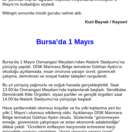
Mayıs’ını kutladığını söyledi.
Mitingin sonunda müzik gurubu sahne aldı.
Kızıl Bayrak / Kayseri
Bursa’da 1 Mayıs
Bursa’da 1 Mayıs Osmangazi Meydanı’ndan Atatürk Stadyumu’na
yürüyüş yapıldı. DİSK Marmara Bölge temsilcisi Gökhan Aydın’ın
okuduğu açıklamada; insan onuruna yaraşır ücret, güvenceli
çalışma, demokrasi ve sosyal haklar talepleri vurgulandı.
Bu yıl yürüyüş yağmurlu ve soğuk havada gerçekleştirildi. Saat
13.00’da Osmangazi Meydanı’nda toplanılarak başladı. Sendikalar,
Demokratik Kitle Örgütleri, siyasi partiler ve gençlik örgütleri saat
14.00’da Atatürk Stadyumu’na yürüyüşe başladı.
Hava şartlarındaki olumsuz koşullar ve bu yılki toplanma yeri bu
yılki 1 Mayıs’ı olumsuz etkilemiş oldu. Açıklamayı DİSK Marmara
Bölge temsilcisi Gökhan Aydın okudu. Sözlerinde “görünmeyen
emeğe, güvencesiz çalışmaya ve artan ekonomik adaletsizliğe”
dikkat çekdi. “Ücretlerin enflasyon karşısında erimesine karşı
mücadele vurgusu yapılırken, “insan onuruna yaraşır ücret”,