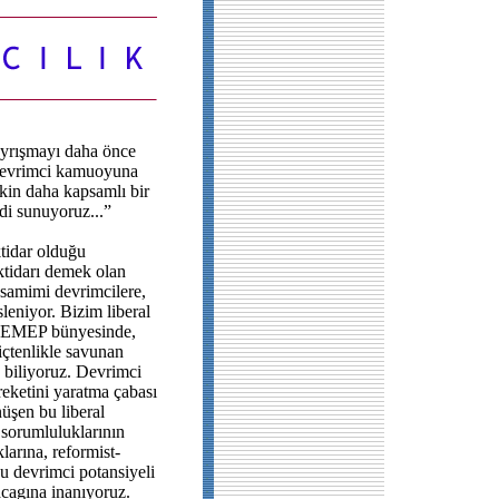
yrışmayı daha önce
 devrimci kamuoyuna
şkin daha kapsamlı bir
di sunuyoruz...”
ktidar olduğu
ktidarı demek olan
samimi devrimcilere,
leniyor. Bizim liberal
k. EMEP bünyesinde,
içtenlikle savunan
 biliyoruz. Devrimci
reketini yaratma çabası
nüşen bu liberal
l sorumluluklarının
klarına, reformist-
Bu devrimci potansiyeli
acagına inanıyoruz.