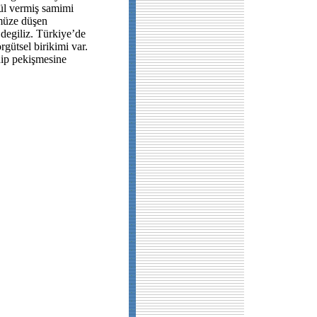
nül vermiş samimi
ümüze düşen
degiliz. Türkiye’de
rgütsel birikimi var.
nip pekişmesine