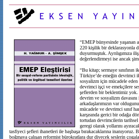
“EMEP bünyesinde yaşanan a
220 kişilik bir deklarasyonla
duyurmuştuk. Ayrılıgımıza ili
değerlendirmeyi ise ancak şim
“Bu kitap; sermaye sınıfının i
Türkiye’de emeğin devrimci i
sosyalizm için mücadele eden 
devrimci işçi ve emekçilere ses
şeflerden bir beklentimiz yo
devrim ve sosyalizm davasını 
arkadaşlarımızın var oldugunu
mücadele ve devrimci sınıf ha
karşısında gerici bir odağa dö
tortudan devrimcilerin tarihse
geregi olarak yollarını ayıraca
tasfiyeci şefleri ihanetleri ile başbaşa bırakacaklarına inanıyoruz. 
boğmaya çalışan reformist bürokratlara dur diyecek seslerin çogal