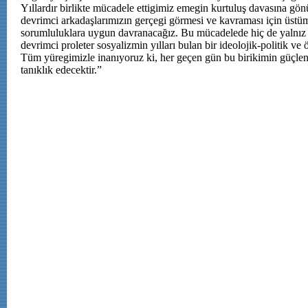
Yıllardır birlikte mücadele ettigimiz emegin kurtuluş davasına gö
devrimci arkadaşlarımızın gerçegi görmesi ve kavraması için üst
sorumluluklara uygun davranacağız. Bu mücadelede hiç de yalnız 
devrimci proleter sosyalizmin yılları bulan bir ideolojik-politik ve ö
Tüm yüregimizle inanıyoruz ki, her geçen gün bu birikimin güçle
tanıklık edecektir.”