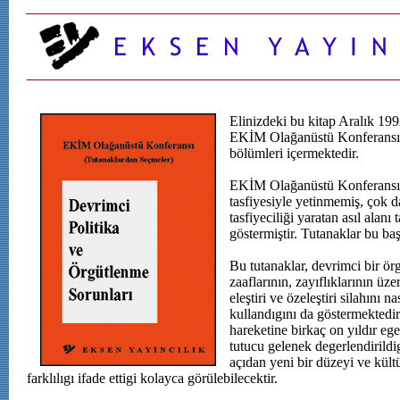
Elinizdeki bu kitap Aralık 199
EKİM Olağanüstü Konferansı 
bölümleri içermektedir.
EKİM Olağanüstü Konferansı t
tasfiyesiyle yetinmemiş, çok d
tasfiyeciliği yaratan asıl alanı
göstermiştir. Tutanaklar bu ba
Bu tutanaklar, devrimci bir ör
zaaflarının, zayıflıklarının üze
eleştiri ve özeleştiri silahını na
kullandıgını da göstermektedi
hareketine birkaç on yıldır e
tutucu gelenek degerlendirildi
açıdan yeni bir düzeyi ve kültür
farklılıgı ifade ettigi kolayca görülebilecektir.