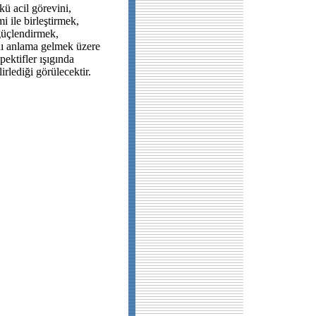
ü acil görevini,
mi ile birleştirmek,
 güçlendirmek,
nı anlama gelmek üzere
pektifler ışıgında
irlediği görülecektir.