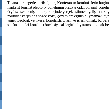
Tutanaklar degerlendirildiğinde, Konferansın komünistlerin bugünk
marksist-leninist ideolojik yönelimini pratikte ciddi bir sınıf yöneli
örgütsel şekillenişini bu çaba içinde gerçekleştirmek, geliştirmek,
zorluklar karşısında sözde kolay çözümlere egilim duymamak, ay
temel ideolojik ve ilkesel konularda tutarlı ve ısrarlı olmak, bu pers
sınıfın ihtilalci komünist öncü siyasal örgütünü yaratmak olarak bel