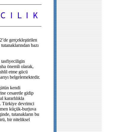
2’de gerçekleştirilen
tutanaklarından bazı
asfiyeciligin
aha önemli olarak,
 tahlil etme gücü
şarıyı belgelemektedir.
gütün kendi
rine cesaretle gidip
sıl kararlılıkla
r. Türkiye devrimci
gemen küçük-burjuva
ginde, tutanakların bu
ü, bir niteliksel