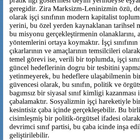
pratik ilgi göstermesi deyim yerindeyse eşyan
geregidir. Zira Marksizm-Leninizmin özü, dev
olarak işçi sınıfının modern kapitalist toplu
yerini, bu özel yerden kaynaklanan tarihsel
bu misyonu gerçekleştirmenin olanaklarını, 
yöntemlerini ortaya koymaktır. İşçi sınıfının 
çıkarlarının ve amaçlarının temsilcileri olara
temel görevi ise, verili bir toplumda, işçi sını
güncel hedeflerinin dogru bir tesbitini yapm
yetinmeyerek, bu hedeflere ulaşabilmenin bi
güvencesi olarak, bu sınıfın, politik ve örgüt
bagımsız bir siyasal sınıf kimligi kazanması i
çabalamaktır. Sosyalizmin işçi hareketiyle bir
kesintisiz çaba içinde gerçekleşebilir. Bu birl
cisimleşmiş bir politik-örgütsel ifadesi olara
devrimci sınıf partisi, bu çaba icinde inşa edi
geliştirilebilir.