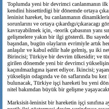
Toplumda yeni bir devrimci canlanmanın ilk b
kendini hissettirdigi bir dönemde ortaya çıka
leninist hareket, bu canlanmanın dinamiklerin
sorunlarını ve ortaya çıkardıgı/çıkaracagı gö
kavrayabilmek için, -teorik çabasının yanı sır
gelişmelere yakın bir ilgi gösterdi. Bu sayed
başından, bugün olayların evrimiyle artık her
anlaşılır ve kabul edilir hale gelmiş, şu iki net
Birincisi; Türkiye bir devrim ülkesidir; ve tüm
girilen dönemde yeni bir devrimci yükselişin
kaçınılmazlıgına işaret ediyor. İkincisi; yaş
yükselişin odagında ve ön saflarında bu kez iş
bulunacak, Türkiye işçi hareketi bu yeni dö
nitel bakımdan büyük bir gelişme yaşayacakt
Marksisit-leninist bir hareketin işçi sınıfına ay